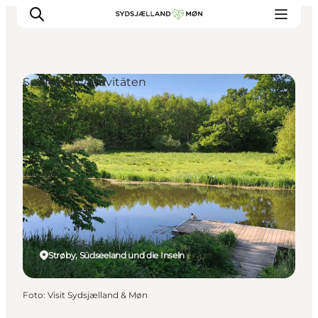
Sport und Aktivitäten
Erleben
Städte und Orte
Events
Essen
Unterkunft
Reise planen
Strøby, Südseeland und die Inseln
Foto
:
Visit Sydsjælland & Møn