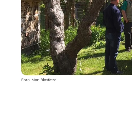
Foto
:
Møn Biosfære