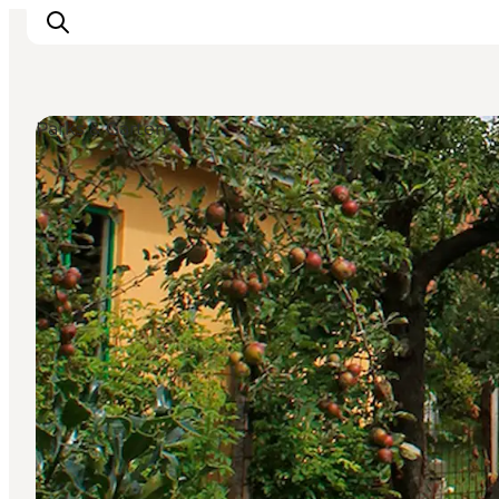
Parks & Gärten
Erleben
Städte und Orte
Events
Essen
Unterkunft
Reise planen