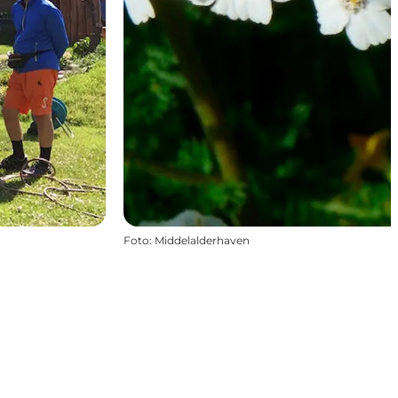
Foto
:
Middelalderhaven