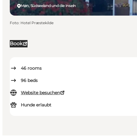
Møn, Südseeland und die Inseln
Foto
:
Hotel Præstekilde
Book
46
rooms
96
beds
Website besuchen
Hunde erlaubt