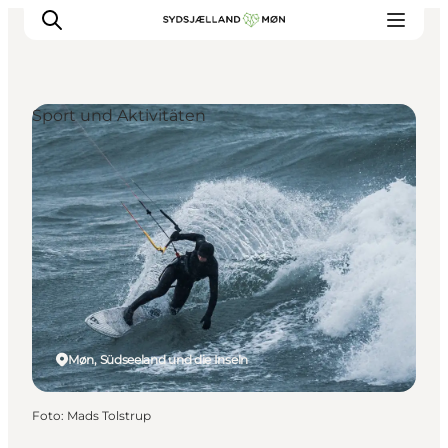
Sport und Aktivitäten
Erleben
Städte und Orte
Events
Essen
Unterkunft
Reise planen
Møn, Südseeland und die Inseln
Foto
:
Mads Tolstrup