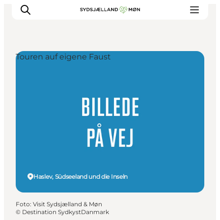
Touren auf eigene Faust
Erleben
Städte und Orte
Events
Essen
Unterkunft
Reise planen
Haslev, Südseeland und die Inseln
Foto
:
Visit Sydsjælland & Møn
©
Destination SydkystDanmark