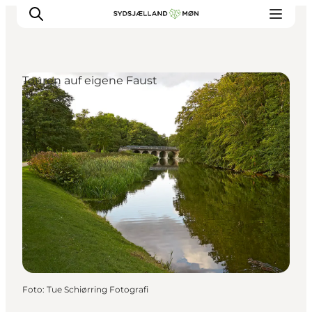
Touren auf eigene Faust
Erleben
Städte und Orte
Events
Essen
Unterkunft
Reise planen
Foto
:
Tue Schiørring Fotografi