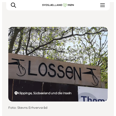
Touren auf eigene Faust
Erleben
Städte und Orte
Events
Essen
Unterkunft
Reise planen
Klippinge, Südseeland und die Inseln
Foto
:
Stevns Erhvervsråd