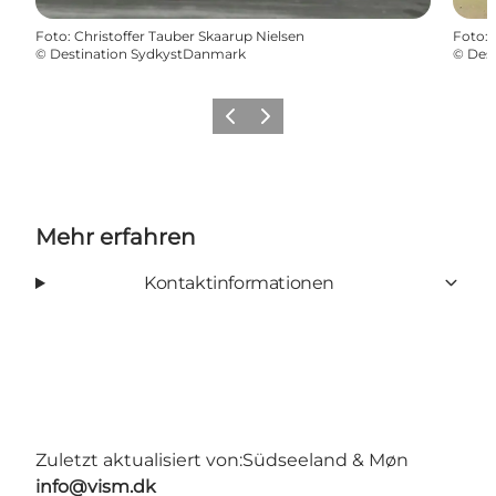
Foto
:
Christoffer Tauber Skaarup Nielsen
Foto
:
©
Destination SydkystDanmark
©
Des
Zurück
Weiter
Mehr erfahren
Kontaktinformationen
Zuletzt aktualisiert von:
Südseeland & Møn
info@vism.dk