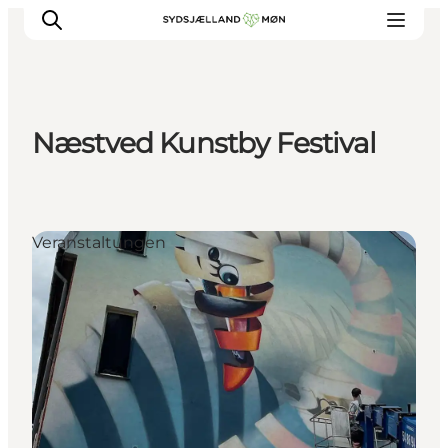
Næstved Kunstby Festival
Erleben
Städte und Orte
Events
Veranstaltungen
Essen
Unterkunft
Reise planen