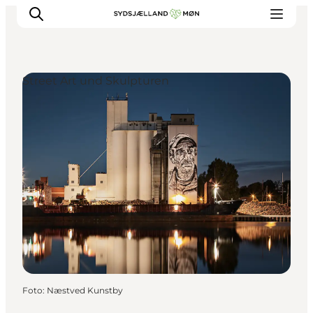
Street Art und Skulpturen
Erleben
Städte und Orte
Events
Essen
Unterkunft
Reise planen
Foto
:
Næstved Kunstby