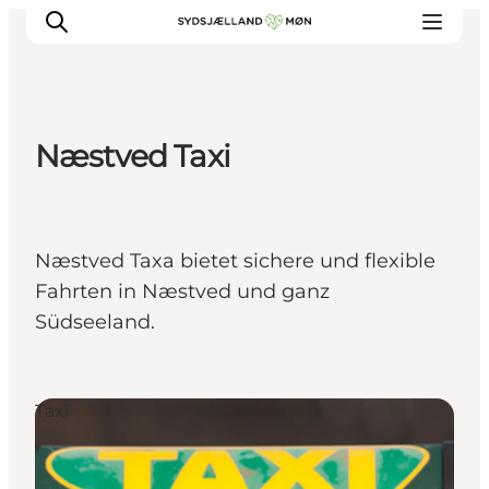
Næstved Taxi
Erleben
Städte und Orte
Events
Næstved Taxa bietet sichere und flexible
Essen
Fahrten in Næstved und ganz
Unterkunft
Südseeland.
Reise planen
Taxi