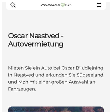
Oscar Næstved -
Erleben
Autovermietung
Städte und Orte
Events
Essen
Mieten Sie ein Auto bei Oscar Biludlejning
Unterkunft
in Næstved und erkunden Sie Südseeland
Reise planen
und Møn mit einer großen Auswahl an
Fahrzeugen.
Auto- und Busvermietung