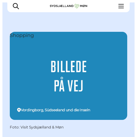
Shopping
Erleben
Städte und Orte
Events
Essen
Unterkunft
Reise planen
Vordingborg, Südseeland und die Inseln
Foto
:
Visit Sydsjælland & Møn