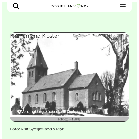
Kirchen und Klöster
Erleben
Städte und Orte
Events
Essen
Unterkunft
Reise planen
Vordingborg, Südseeland und die Inseln
Foto
:
Visit Sydsjælland & Møn