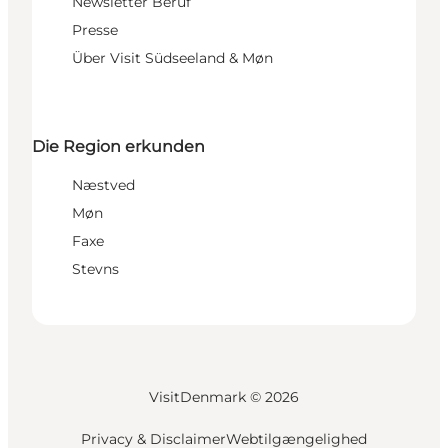
Newsletter Beruf
Presse
Über Visit Südseeland & Møn
Die Region erkunden
Næstved
Møn
Faxe
Stevns
VisitDenmark ©
2026
Privacy & Disclaimer
Webtilgængelighed