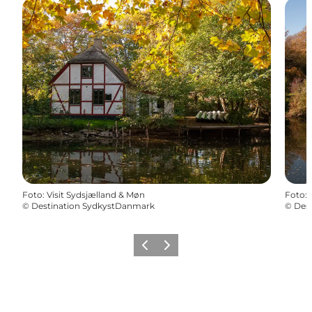
Foto
:
Visit Sydsjælland & Møn
Foto
:
©
Destination SydkystDanmark
©
Des
Zurück
Weiter