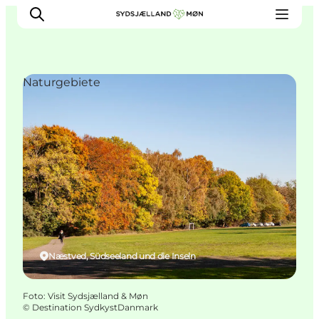
Naturgebiete
Erleben
Städte und Orte
Events
Essen
Unterkunft
Reise planen
Næstved, Südseeland und die Inseln
Foto
:
Visit Sydsjælland & Møn
©
Destination SydkystDanmark