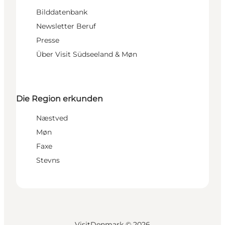
Bilddatenbank
Newsletter Beruf
Presse
Über Visit Südseeland & Møn
Die Region erkunden
Næstved
Møn
Faxe
Stevns
VisitDenmark ©
2026