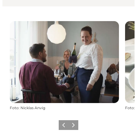
Foto
:
Nicklas Anvig
Foto
:
Zurück
Weiter