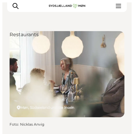
Restaurants
Erleben
Städte und Orte
Events
Essen
Unterkunft
Reise planen
Møn, Südseeland und die Inseln
Foto
:
Nicklas Anvig