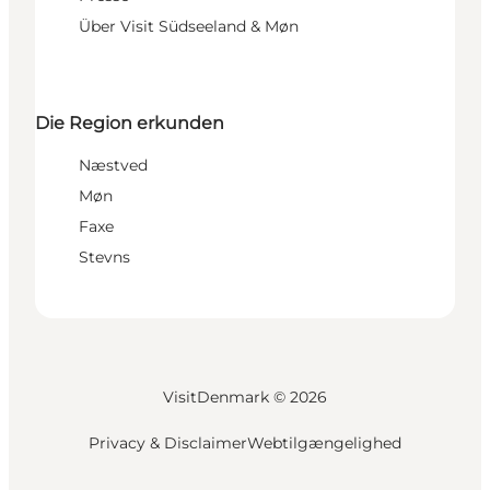
Über Visit Südseeland & Møn
Die Region erkunden
Næstved
Møn
Faxe
Stevns
VisitDenmark ©
2026
Privacy & Disclaimer
Webtilgængelighed