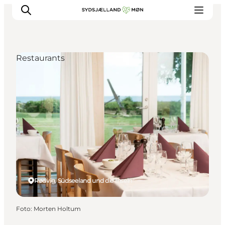
Restaurants
Erleben
Städte und Orte
Events
Essen
Unterkunft
Reise planen
Rødvig, Südseeland und die Inseln
Foto
:
Morten Holtum