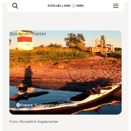
Bootsvermieter
Erleben
Städte und Orte
Events
Essen
Unterkunft
Reise planen
Præstø, Südseeland und die Inseln
Foto
:
Roneklint Kajakcenter