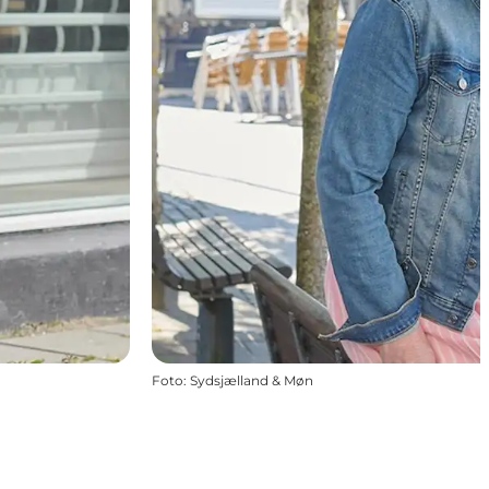
Foto
:
Sydsjælland & Møn