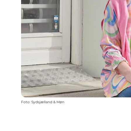
Foto
:
Sydsjælland & Møn