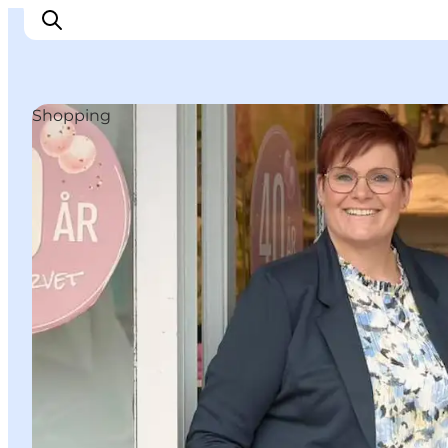
Shopping
Erleben
Städte und Orte
Events
Essen
Unterkunft
Reise planen