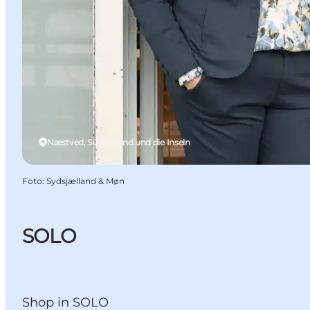
Næstved, Südseeland und die Inseln
Foto
:
Sydsjælland & Møn
SOLO
Shop in SOLO