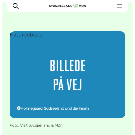
Naturgebiete
Erleben
Städte und Orte
Events
Essen
Unterkunft
Reise planen
Holmegaard, Südseeland und die Inseln
Foto
:
Visit Sydsjælland & Møn