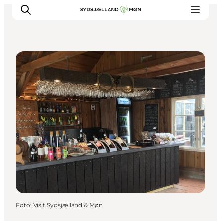
Cafés
Erleben
Städte und Orte
Events
Essen
Unterkunft
Reise planen
Foto
:
Visit Sydsjælland & Møn