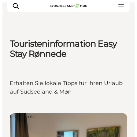
Touristeninformation Easy
Erleben
Stay Rønnede
Städte und Orte
Events
Essen
Erhalten Sie lokale Tipps für Ihren Urlaub
Unterkunft
auf Südseeland & Møn
Reise planen
Info-Punkt