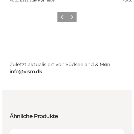
Foto
:
Easy Stay Rønnede
Foto
:
Zurück
Weiter
Zuletzt aktualisiert von:
Südseeland & Møn
info@vism.dk
Ähnliche Produkte