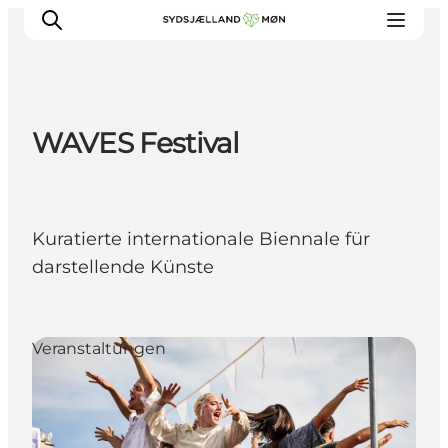
WAVES Festival
Erleben
Städte und Orte
Events
Kuratierte internationale Biennale für
Essen
darstellende Künste
Unterkunft
Reise planen
Veranstaltungen