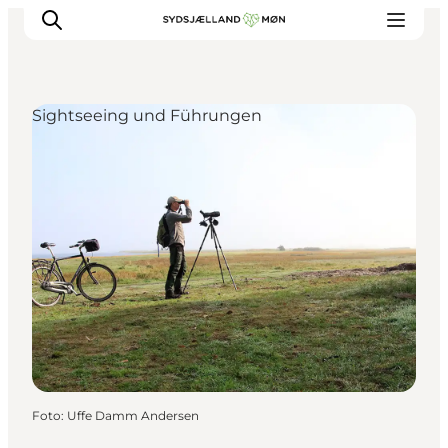
Sightseeing und Führungen
Erleben
Städte und Orte
Events
Essen
Unterkunft
Reise planen
Foto
:
Uffe Damm Andersen