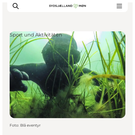
Sport und Aktivitäten
Erleben
Städte und Orte
Events
Essen
Unterkunft
Reise planen
Foto
:
Blå eventyr