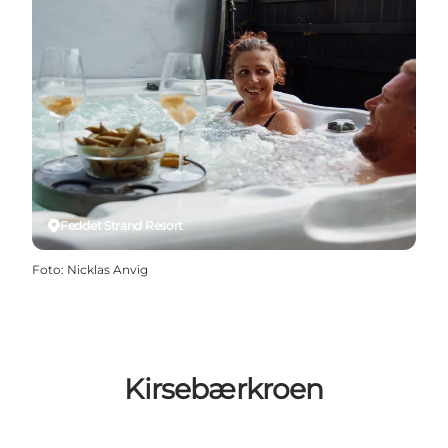
Feddet Strand Resort
Foto
:
Nicklas Anvig
Kirsebærkroen