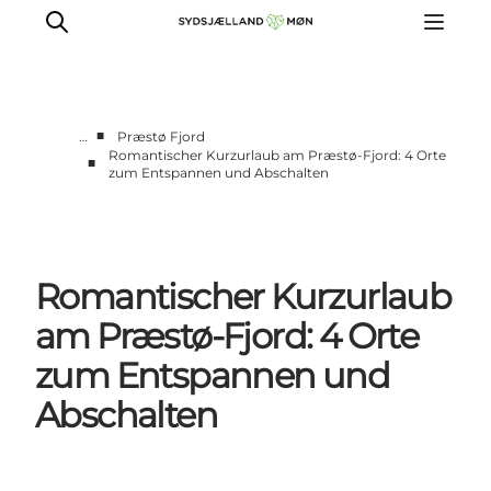
■
…
Præstø Fjord
Romantischer Kurzurlaub am Præstø-Fjord: 4 Orte
■
zum Entspannen und Abschalten
Erleben
Städte und Orte
Events
Essen
Romantischer Kurzurlaub
Unterkunft
am Præstø-Fjord: 4 Orte
Reise planen
zum Entspannen und
Abschalten