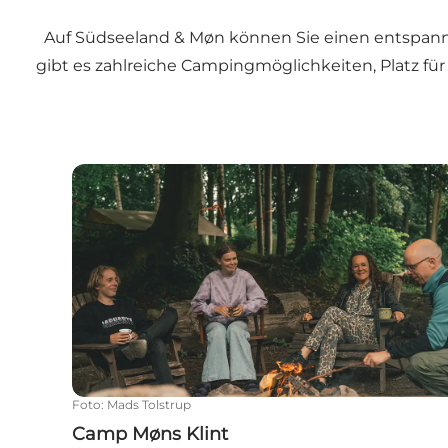
Auf Südseeland & Møn können Sie einen entspannt
gibt es zahlreiche Campingmöglichkeiten, Platz fü
Camp Møns Klint
Foto
:
Mads Tolstrup
Camp Møns Klint