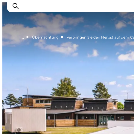
■
■
…
Übernachtung
Verbringen Sie den Herbst auf dem 
Erleben
Städte und Orte
Events
Essen
Unterkunft
Reise planen