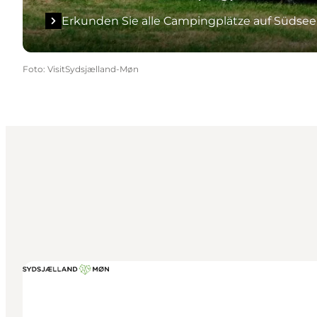
Erkunden Sie alle Campingplätze auf Südse
Foto
:
VisitSydsjælland-Møn