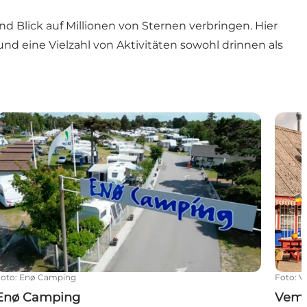
Blick auf Millionen von Sternen verbringen. Hier
d eine Vielzahl von Aktivitäten sowohl drinnen als
nteuer
Enø Camping
Vemm
Foto
:
Enø Camping
Foto
:
V
Enø Camping
Vemm