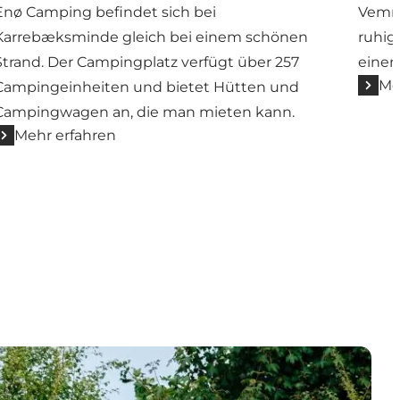
Enø Camping befindet sich bei
Vemme
Karrebæksminde gleich bei einem schönen
ruhig
Strand. Der Campingplatz verfügt über 257
eine
Me
Campingeinheiten und bietet Hütten und
Campingwagen an, die man mieten kann.
Mehr erfahren