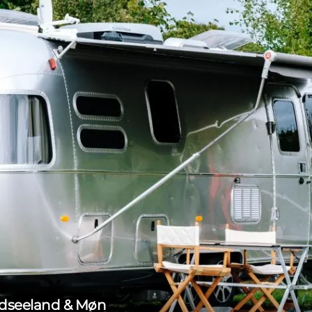
üdseeland & Møn