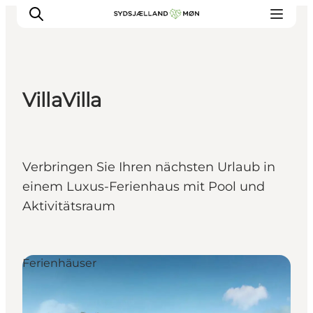
VillaVilla
Erleben
Städte und Orte
Events
Verbringen Sie Ihren nächsten Urlaub in
Essen
einem Luxus-Ferienhaus mit Pool und
Unterkunft
Aktivitätsraum
Reise planen
Ferienhäuser