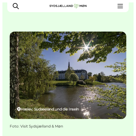
Parks & Gärten
Erleben
Städte und Orte
Events
Essen
Unterkunft
Reise planen
Haslev, Südseeland und die Inseln
Foto
:
Visit Sydsjælland & Møn