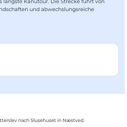
längste Kanutour. Die Strecke führt von
slandschaften und abwechslungsreiche
tterslev nach Slusehuset in Næstved.