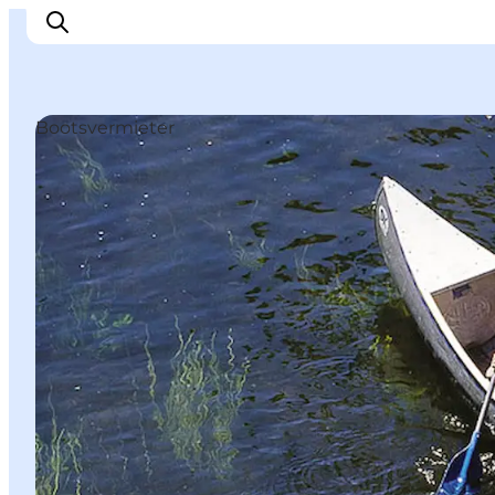
Bootsvermieter
Erleben
Städte und Orte
Events
Essen
Unterkunft
Reise planen