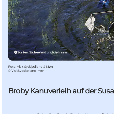
Susåen, Südseeland und die Inseln
Foto
:
Visit Sydsjælland & Møn
©
VisitSydsjælland-Møn
Broby Kanuverleih auf der Sus