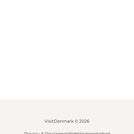
VisitDenmark ©
2026
Privacy & Disclaimer
Webtilgængelighed