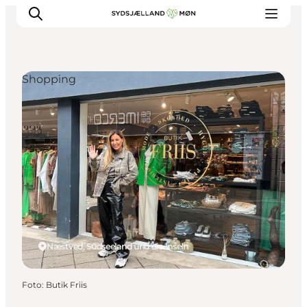
Shopping
Erleben
Städte und Orte
Events
Essen
Unterkunft
Reise planen
Næstved, Südseeland und die Inseln
Foto
:
Butik Friis