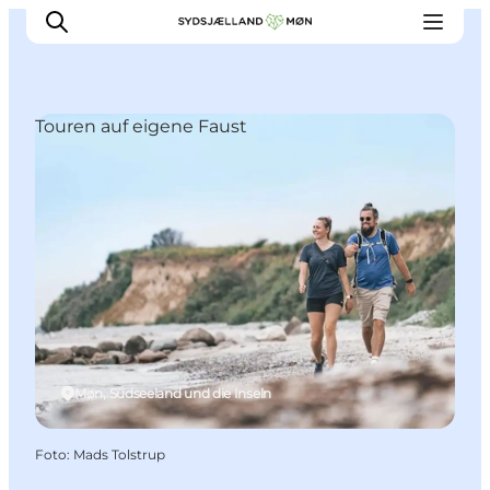
Touren auf eigene Faust
Erleben
Städte und Orte
Events
Essen
Unterkunft
Reise planen
Møn, Südseeland und die Inseln
Foto
:
Mads Tolstrup