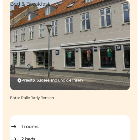
Bed & Breakfast
Præstø, Südseeland und die Inseln
Foto
:
Palle Jørly Jensen
1
rooms
2
beds