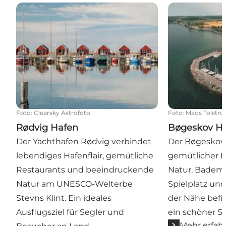
Rødvig Hafen
Bøgeskov Haf
Foto
:
Clearsky Astrofoto
Foto
:
Mads Tolstru
Rødvig Hafen
Bøgeskov H
Der Yachthafen Rødvig verbindet
Der Bøgeskov 
lebendiges Hafenflair, gemütliche
gemütlicher H
Restaurants und beeindruckende
Natur, Bademö
Natur am UNESCO-Welterbe
Spielplatz und
Stevns Klint. Ein ideales
der Nähe befi
Ausflugsziel für Segler und
ein schöner S
Mehr erfah