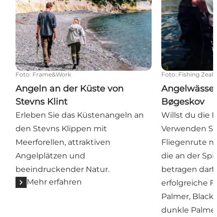
Foto
:
Frame&Work
Foto
:
Fishing Zeal
Angeln an der Küste von
Angelwässer
Stevns Klint
Bøgeskov
Erleben Sie das Küstenangeln an
Willst du die
den Stevns Klippen mit
Verwenden Si
Meerforellen, attraktiven
Fliegenrute mi
Angelplätzen und
die an der Spi
beeindruckender Natur.
betragen darf
Mehr erfahren
erfolgreiche F
Palmer, Black
dunkle Palmen