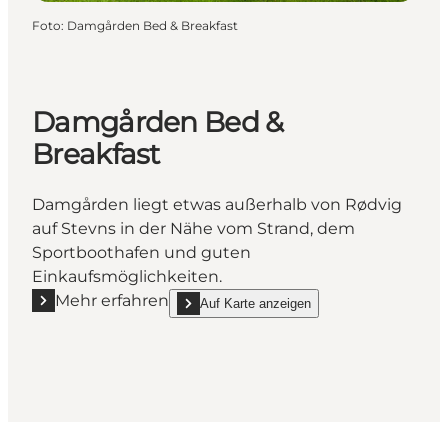
Foto
:
Damgården Bed & Breakfast
Damgården Bed &
Breakfast
Damgården liegt etwas außerhalb von Rødvig
auf Stevns in der Nähe vom Strand, dem
Sportboothafen und guten
Einkaufsmöglichkeiten.
Mehr erfahren
Auf Karte anzeigen
Mehr erfahren "Damgården Bed & Breakfast"
show Damgården Bed & Breakfast on_map