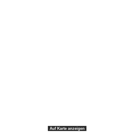
Über Visit Südseeland & Møn
Die Region erkunden
Næstved
Møn
Faxe
Stevns
VisitDenmark ©
2026
Privacy & Disclaimer
Webtilgængelighed
Auf Karte anzeigen