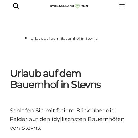
■
Urlaub auf dem Bauernhof in Stevns
Erleben
Städte und Orte
Events
Urlaub auf dem
Essen
Bauernhof in Stevns
Unterkunft
Reise planen
Schlafen Sie mit freiem Blick über die
Felder auf den idyllischsten Bauernhöfen
von Stevns.