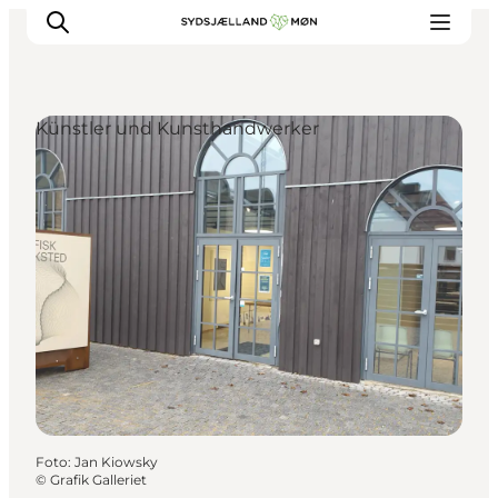
Künstler und Kunsthandwerker
Erleben
Städte und Orte
Events
Essen
Unterkunft
Reise planen
Foto
:
Jan Kiowsky
©
Grafik Galleriet