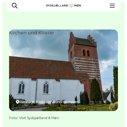
Kirchen und Klöster
Erleben
Städte und Orte
Events
Essen
Unterkunft
Reise planen
Rønnede, Südseeland und die Inseln
Foto
:
Visit Sydsjælland & Møn