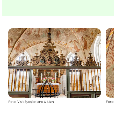
Foto
:
Visit Sydsjælland & Møn
Foto
: