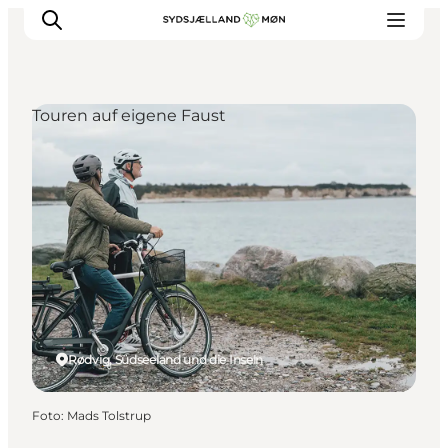
Touren auf eigene Faust
Erleben
Städte und Orte
Events
Essen
Unterkunft
Reise planen
Rødvig, Südseeland und die Inseln
Foto
:
Mads Tolstrup