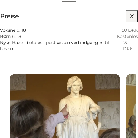
Preise anzeigen
Preise
Website besuchen
Mir selbst, Mein Partner, Freunde
Voksne o. 18
50 DKK
Børn u. 18
Kostenlos
Nysø Have - betales i postkassen ved indgangen til
15
haven
DKK