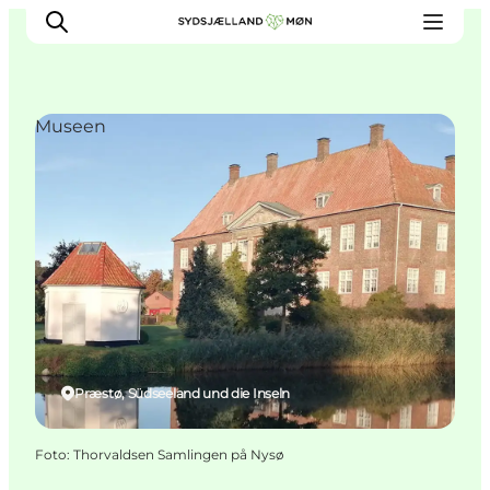
Museen
Erleben
Städte und Orte
Events
Essen
Unterkunft
Reise planen
Præstø, Südseeland und die Inseln
Foto
:
Thorvaldsen Samlingen på Nysø