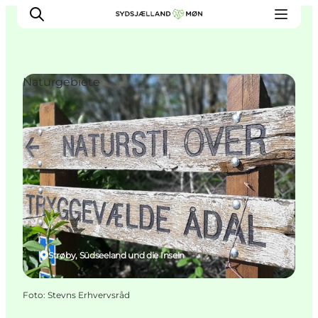
Naturgebiete
Erleben
Städte und Orte
Events
Essen
Unterkunft
Reise planen
Strøby, Südseeland und die Inseln
Foto
:
Stevns Erhvervsråd