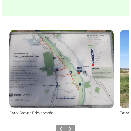
Foto
:
Stevns Erhvervsråd
Foto
:
Zurück
Weiter