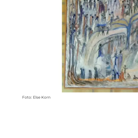
Foto
:
Else Korn