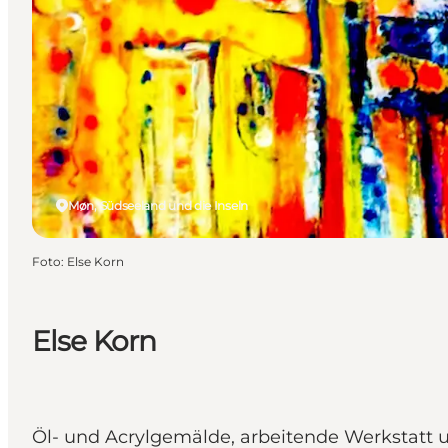
Møn, Südseeland und die Inseln
Foto
:
Else Korn
Else Korn
Öl- und Acrylgemälde, arbeitende Werkstatt 