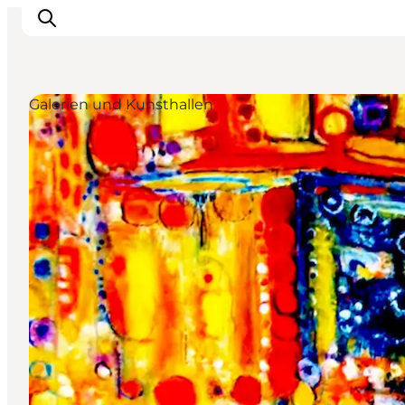
Galerien und Kunsthallen
Erleben
Städte und Orte
Events
Essen
Unterkunft
Reise planen