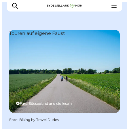
Touren auf eigene Faust
Erleben
Städte und Orte
Events
Essen
Unterkunft
Reise planen
Faxe, Südseeland und die Inseln
Foto
:
Biking by Travel Dudes