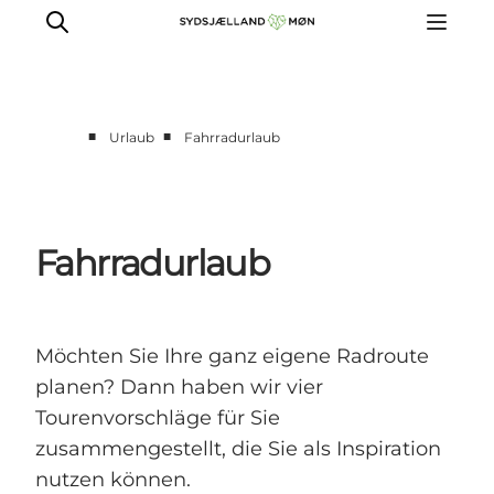
■
■
Urlaub
Fahrradurlaub
Erleben
Städte und Orte
Events
Fahrradurlaub
Essen
Unterkunft
Reise planen
Möchten Sie Ihre ganz eigene Radroute
planen? Dann haben wir vier
Tourenvorschläge für Sie
zusammengestellt, die Sie als Inspiration
nutzen können.