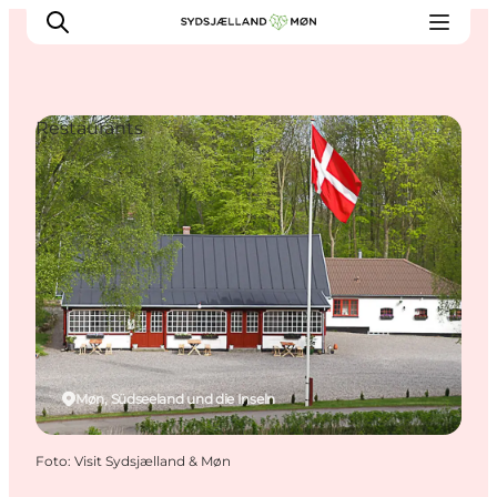
Restaurants
Erleben
Städte und Orte
Events
Essen
Unterkunft
Reise planen
Møn, Südseeland und die Inseln
Foto
:
Visit Sydsjælland & Møn