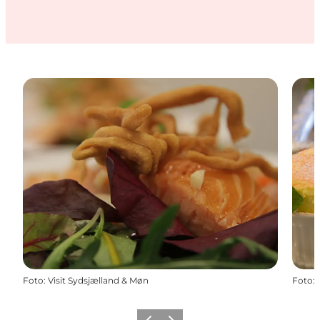
Foto
:
Visit Sydsjælland & Møn
Foto
: