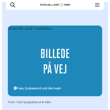
Strände und Freibäder
Erleben
Städte und Orte
Events
Essen
Unterkunft
Reise planen
Faxe, Südseeland und die Inseln
Foto
:
Visit Sydsjælland & Møn