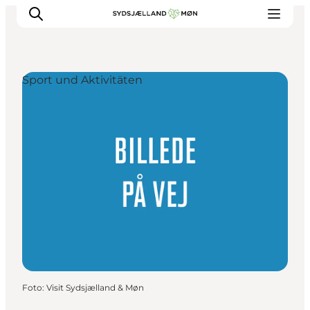
Sport und Aktivitäten
Erleben
Städte und Orte
Events
Essen
Unterkunft
Reise planen
Foto
:
Visit Sydsjælland & Møn