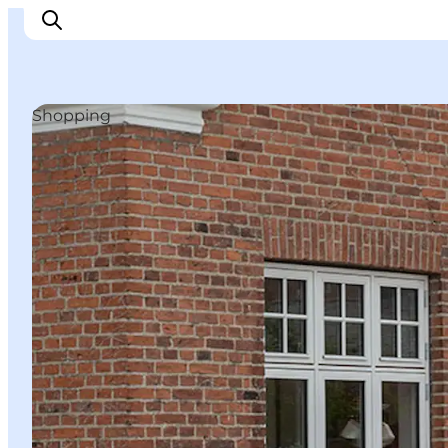
Shopping
Erleben
Städte und Orte
Events
Essen
Unterkunft
Reise planen