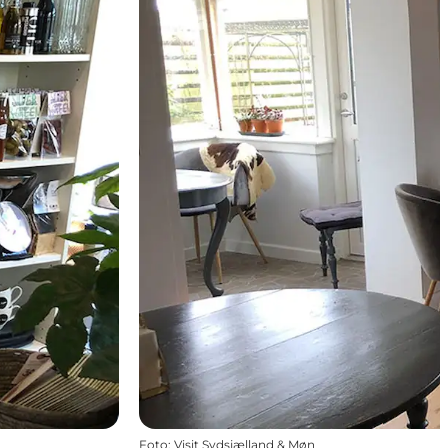
Foto
:
Visit Sydsjælland & Møn