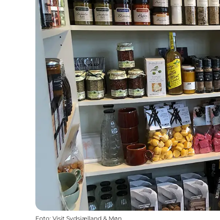
Foto
:
Visit Sydsjælland & Møn