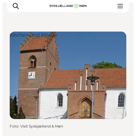
Kirchen und Klöster
Erleben
Städte und Orte
Events
Essen
Unterkunft
Reise planen
Foto
:
Visit Sydsjælland & Møn