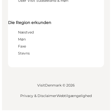
Über Visit Südseeland & Møn
Die Region erkunden
Næstved
Møn
Faxe
Stevns
VisitDenmark ©
2026
Privacy & Disclaimer
Webtilgængelighed