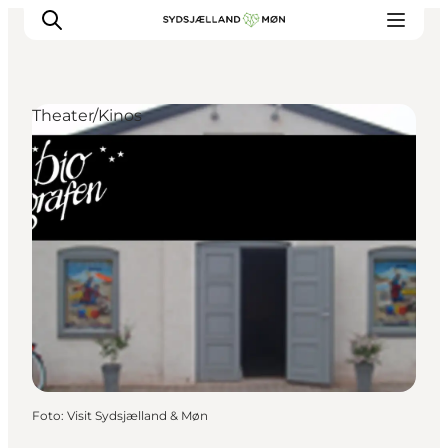
Theater/Kinos
Erleben
Städte und Orte
Events
Essen
Unterkunft
Reise planen
Foto
:
Visit Sydsjælland & Møn