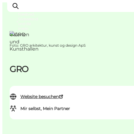
Næstved,
Südseeland
und die
Inseln
Galerien
und
Foto
:
GRO arkitektur, kunst og design ApS
Kunsthallen
Erleben
Städte und Orte
Events
GRO
Essen
Unterkunft
Reise planen
Website besuchen
Mir selbst, Mein Partner