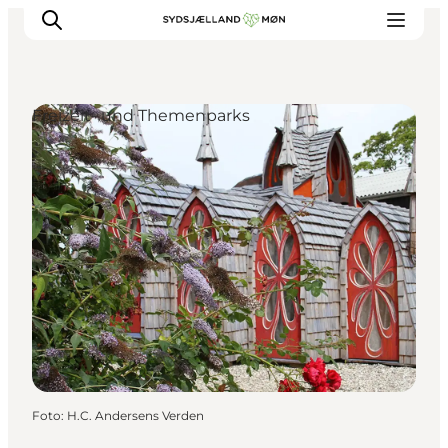
Freizeit- und Themenparks
Erleben
Städte und Orte
Events
Essen
Unterkunft
Reise planen
Foto
:
H.C. Andersens Verden